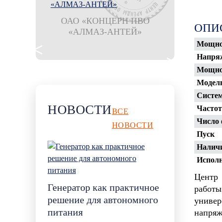
оношпан
ОАО «КОНЦЕРН ПВО
ОПИ
остан"
«АЛМАЗ-АНТЕЙ»
филиал ООО
Шахтбау Гмб
Мощно
рудника 
Напряж
Мощно
Модель
Систем
НОВОСТИ
Частот
ВСЕ
Число 
НОВОСТИ
Пуск
Наличи
Испол
Центр 
Генератор как практичное
работ
решение для автономного
универ
питания
напряж