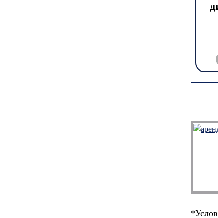
д
*Услов