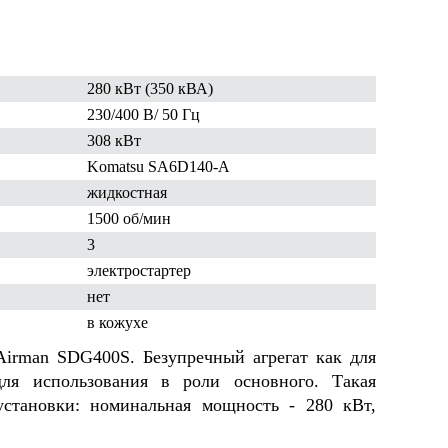
ельное
ОАО "Белсталь" горно
ООО "Кроно
 - 5"
металлургический комбинат
Башкортост
280 кВт (350 кВА)
230/400 В
/ 50 Гц
308 кВт
Komatsu
SA6D140-A
жидкостная
1500 об/мин
3
электростартер
нет
в кожухе
Airman SDG400S. Безупречный агрегат как для
для использования в роли основного. Такая
установки: номинальная мощность - 280 кВт,