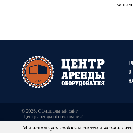
вашим
Г
О
Н
© 2026. Официальный сайт
"Центр аренды оборудования"
Мы используем cookies и системы web-аналитик
Сведения о ценах, содержащиеся на Сайте, носят ис