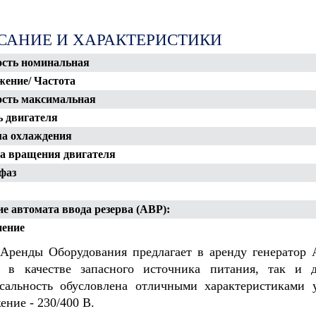
ООО
ООО "Строит
САНИЕ И ХАРАКТЕРИСТИКИ
"Нефтегазстройинвест"
управление
 "Тиссен
х" Южного
сть номинальная
СКРУ-2
ение/ Частота
сть максимальная
 двигателя
а охлаждения
а вращения двигателя
фаз
е автомата ввода резерва (АВР):
нение
Аренды Оборудования предлагает в аренду генератор 
ы в качестве запасного источника питания, так и 
сальность обусловлена отличными характеристиками 
ение - 230/400 В.