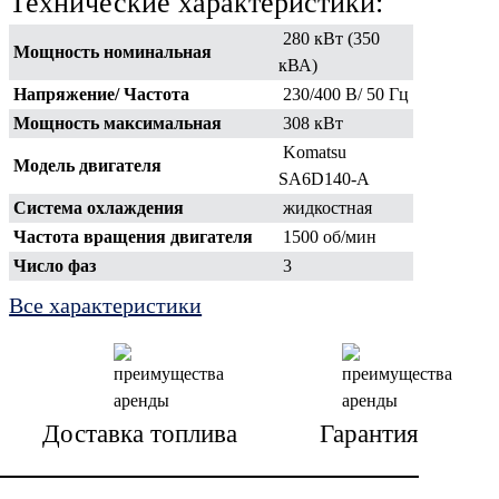
Технические характеристики:
280 кВт (350
Мощность номинальная
кВА)
Напряжение/ Частота
230/400 В
/ 50 Гц
Мощность максимальная
308 кВт
Komatsu
Модель двигателя
SA6D140-A
Система охлаждения
жидкостная
Частота вращения двигателя
1500 об/мин
Число фаз
3
Пуск
электростартер
Все характеристики
Наличие автомата ввода
нет
резерва (АВР):
Исполнение
в кожухе
Доставка топлива
Гарантия