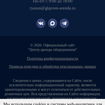
Пн-Пт с 9:00 до 18:00
ryazan@gkprom-arenda.ru
© 2026. Официальный сайт
"Центр аренды оборудования"
политика конфиденциальности
правила передачи и обработки персональных данных
Сведения о ценах, содержащиеся на Сайте, носят
исключительно информационный характер, являются
ориентировочными и могут отличаться от действительных
розничных цен. Вся представленная на Сайте информация,
касающаяся комплектаций, технических характеристик,
цветовых сочетаний, стоимости услуг, сервисного
Мы используем cookies и системы web-аналитики для