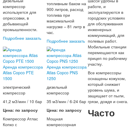
дизельный
шасси удобны в
топливным баком на
компрессор
работе, и
900 литров, расход
используется для
эксплуатируются в
топлива при
опрессовки, в
городских условиях
максимальной
добывающей
для обслуживания
нагрузке – 81 литр в
промышленности.
инженерных
час.
коммуникаций, для
Подробнее
заказать
Подробнее
заказать
полевых работ.
Мобильные станции
перемещаются как
прицеп по рабочему
участку.
Аренда компрессора
Аренда компрессора
Atlas Copco PTE
Atlas Copco PNS
Все компрессоры
1500
1250
оснащены кожухом,
который снижает
электрический
дизельный
уровень шума, и
компрессор
компрессор
защищает от пыли,
41,2 м3/мин / 10 бар
35 м3/мин / 6-24 бар
грязи, дождя и снега.
Часто
Цена: по запросу
Цена: по запросу
Компрессор Атлас
Мощная
Копко с
компрессорная