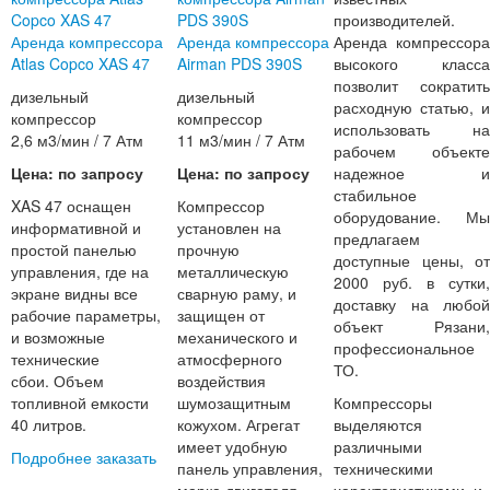
производителей.
Аренда компрессора
Аренда компрессора
Аренда компрессора
Atlas Copco XAS 47
Airman PDS 390S
высокого класса
позволит сократить
дизельный
дизельный
расходную статью, и
компрессор
компрессор
использовать на
2,6 м3/мин / 7 Атм
11 м3/мин / 7 Атм
рабочем объекте
Цена: по запросу
Цена: по запросу
надежное и
стабильное
XAS 47 оснащен
Компрессор
оборудование. Мы
информативной и
установлен на
предлагаем
простой панелью
прочную
доступные цены, от
управления, где на
металлическую
2000 руб. в сутки,
экране видны все
сварную раму, и
доставку на любой
рабочие параметры,
защищен от
объект Рязани,
и возможные
механического и
профессиональное
технические
атмосферного
ТО.
сбои. Объем
воздействия
топливной емкости
шумозащитным
Компрессоры
40 литров.
кожухом. Агрегат
выделяются
имеет удобную
различными
Подробнее
заказать
панель управления,
техническими