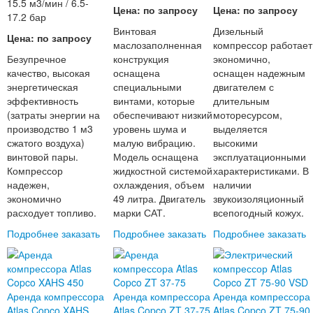
15.5 м3/мин / 6.5-
Цена: по запросу
Цена: по запросу
17.2 бар
Винтовая
Дизельный
Цена: по запросу
маслозаполненная
компрессор работает
Безупречное
конструкция
экономично,
качество, высокая
оснащена
оснащен надежным
энергетическая
специальными
двигателем с
эффективность
винтами, которые
длительным
(затраты энергии на
обеспечивают низкий
моторесурсом,
производство 1 м3
уровень шума и
выделяется
сжатого воздуха)
малую вибрацию.
высокими
винтовой пары.
Модель оснащена
эксплуатационными
Компрессор
жидкостной системой
характеристиками. В
надежен,
охлаждения, объем
наличии
экономично
49 литра. Двигатель
звукоизоляционный
расходует топливо.
марки САТ.
всепогодный кожух.
Подробнее
заказать
Подробнее
заказать
Подробнее
заказать
Аренда компрессора
Аренда компрессора
Аренда компрессора
Atlas Copco XAHS
Atlas Copco ZT 37-75
Atlas Copco ZT 75-90