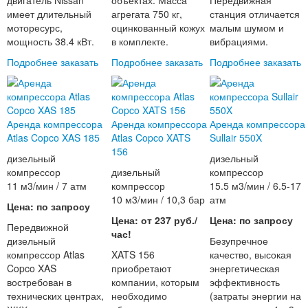
двигатель Nissan
объектах. Масса
Передвижная
имеет длительный
агрегата 750 кг,
станция отличается
моторесурс,
оцинкованный кожух
малым шумом и
мощность 38.4 кВт.
в комплекте.
вибрациями.
Подробнее
заказать
Подробнее
заказать
Подробнее
заказать
Аренда компрессора
Аренда компрессора
Аренда компрессора
Atlas Copco XAS 185
Atlas Copco XATS
Sullair 550X
156
дизельный
дизельный
компрессор
дизельный
компрессор
11 м3/мин / 7 атм
компрессор
15.5 м3/мин / 6.5-17
10 м3/мин / 10,3 бар
атм
Цена: по запросу
Цена: от 237 руб./
Цена: по запросу
Передвижной
час!
дизельный
Безупречное
компрессор Atlas
XATS 156
качество, высокая
Copco XAS
приобретают
энергетическая
востребован в
компании, которым
эффективность
технических центрах,
необходимо
(затраты энергии на