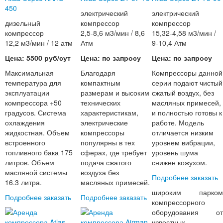
450
электрический
электрический
дизельный
компрессор
компрессор
компрессор
2,5-8,6 м3/мин / 8,6
15,32-4,58 м3/мин /
12,2 м3/мин / 12 атм
Атм
9-10,4 Атм
Цена: 5500 руб/сут
Цена: по запросу
Цена: по запросу
Максимальная
Благодаря
Компрессоры данной
температура для
компактным
серии подают чистый
эксплуатации
размерам и высоким
сжатый воздух, без
компрессора +50
технических
масляных примесей,
градусов. Система
характеристикам,
и полностью готовы к
охлаждения
электрические
работе. Модель
жидкостная. Объем
компрессоры
отличается низким
встроенного
популярны в тех
уровнем вибрации,
топливного бака 175
сферах, где требует
уровень шума
литров. Объем
подача сжатого
снижен кожухом.
масляной системы
воздуха без
Подробнее
заказать
16.3 литра.
масляных примесей.
широким парком
Подробнее
заказать
Подробнее
заказать
компрессорного
оборудования от
известных