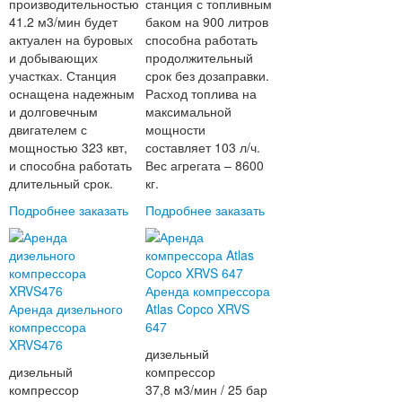
производительностью
станция с топливным
41.2 м3/мин будет
баком на 900 литров
актуален на буровых
способна работать
и добывающих
продолжительный
участках. Станция
срок без дозаправки.
оснащена надежным
Расход топлива на
и долговечным
максимальной
двигателем с
мощности
мощностью 323 квт,
составляет 103 л/ч.
и способна работать
Вес агрегата – 8600
длительный срок.
кг.
Подробнее
заказать
Подробнее
заказать
Аренда компрессора
Аренда дизельного
Atlas Copco XRVS
компрессора
647
XRVS476
дизельный
дизельный
компрессор
компрессор
37,8 м3/мин / 25 бар