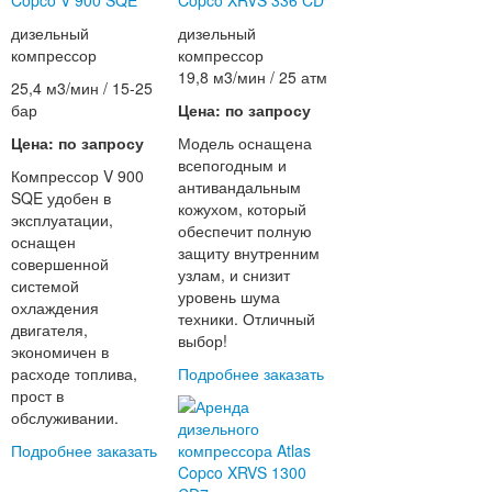
Copco V 900 SQE
Copco XRVS 336 CD
дизельный
дизельный
компрессор
компрессор
19,8 м3/мин / 25 атм
25,4 м3/мин / 15-25
бар
Цена: по запросу
Цена: по запросу
Модель оснащена
всепогодным и
Компрессор V 900
антивандальным
SQE удобен в
кожухом, который
эксплуатации,
обеспечит полную
оснащен
защиту внутренним
совершенной
узлам, и снизит
системой
уровень шума
охлаждения
техники. Отличный
двигателя,
выбор!
экономичен в
расходе топлива,
Подробнее
заказать
прост в
обслуживании.
Подробнее
заказать