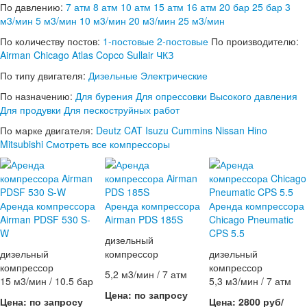
По давлению:
7 атм
8 атм
10 атм
15 атм
16 атм
20 бар
25 бар
3
м3/мин
5 м3/мин
10 м3/мин
20 м3/мин
25 м3/мин
По количеству постов:
1-постовые
2-постовые
По производителю:
Airman
Chicago
Atlas Copco
Sullair
ЧКЗ
По типу двигателя:
Дизельные
Электрические
По назначению:
Для бурения
Для опрессовки
Высокого давления
Для продувки
Для пескоструйных работ
По марке двигателя:
Deutz
CAT
Isuzu
Cummins
Nissan
Hino
Mitsubishi
Смотреть все компрессоры
Аренда компрессора
Аренда компрессора
Аренда компрессора
Airman PDSF 530 S-
Airman PDS 185S
Chicago Pneumatic
W
CPS 5.5
дизельный
дизельный
компрессор
дизельный
компрессор
компрессор
5,2 м3/мин / 7 атм
15 м3/мин / 10.5 бар
5,3 м3/мин / 7 атм
Цена: по запросу
Цена: по запросу
Цена: 2800 руб/