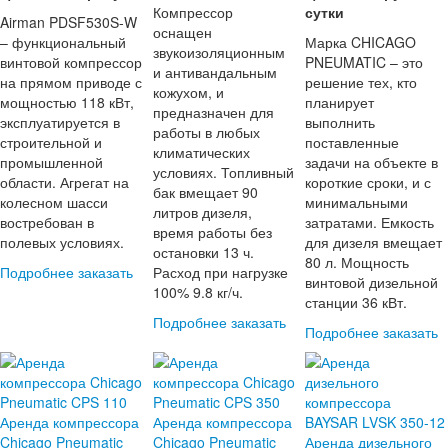
Компрессор
сутки
Airman PDSF530S-W
оснащен
– функциональный
Марка CHICAGO
звукоизоляционным
винтовой компрессор
PNEUMATIC – это
и антивандальным
на прямом приводе с
решение тех, кто
кожухом, и
мощностью 118 кВт,
планирует
предназначен для
эксплуатируется в
выполнить
работы в любых
строительной и
поставленные
климатических
промышленной
задачи на объекте в
условиях. Топливный
области. Агрегат на
короткие сроки, и с
бак вмещает 90
колесном шасси
минимальными
литров дизеля,
востребован в
затратами. Емкость
время работы без
полевых условиях.
для дизеля вмещает
остановки 13 ч.
80 л. Мощность
Подробнее
заказать
Расход при нагрузке
винтовой дизельной
100% 9.8 кг/ч.
станции 36 кВт.
Подробнее
заказать
Подробнее
заказать
Аренда компрессора
Аренда компрессора
Chicago Pneumatic
Chicago Pneumatic
Аренда дизельного