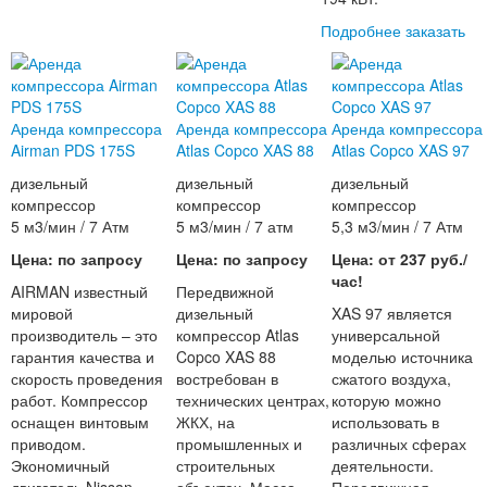
Подробнее
заказать
Аренда компрессора
Аренда компрессора
Аренда компрессора
Airman PDS 175S
Atlas Copco XAS 88
Atlas Copco XAS 97
дизельный
дизельный
дизельный
компрессор
компрессор
компрессор
5 м3/мин / 7 Атм
5 м3/мин / 7 атм
5,3 м3/мин / 7 Атм
Цена: по запросу
Цена: по запросу
Цена: от 237 руб./
час!
AIRMAN известный
Передвижной
мировой
дизельный
XAS 97 является
производитель – это
компрессор Atlas
универсальной
гарантия качества и
Copco XAS 88
моделью источника
скорость проведения
востребован в
сжатого воздуха,
работ. Компрессор
технических центрах,
которую можно
оснащен винтовым
ЖКХ, на
использовать в
приводом.
промышленных и
различных сферах
Экономичный
строительных
деятельности.