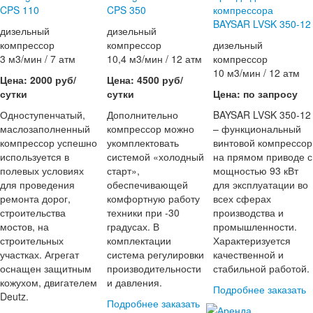
CPS 110
CPS 350
компрессора
BAYSAR LVSK 350-12
дизельный
дизельный
компрессор
компрессор
дизельный
3 м3/мин / 7 атм
10,4 м3/мин / 12 атм
компрессор
10 м3/мин / 12 атм
Цена: 2000 руб/
Цена: 4500 руб/
сутки
сутки
Цена: по запросу
Одноступенчатый,
Дополнительно
BAYSAR LVSK 350-12
маслозаполненный
компрессор можно
– функциональный
компрессор успешно
укомплектовать
винтовой компрессор
используется в
системой «холодный
на прямом приводе с
полевых условиях
старт»,
мощностью 93 кВт
для проведения
обеспечивающей
для эксплуатации во
ремонта дорог,
комфортную работу
всех сферах
строительства
техники при -30
производства и
мостов, на
градусах. В
промышленности.
строительных
комплектации
Характеризуется
участках. Агрегат
система регулировки
качественной и
оснащен защитным
производительности
стабильной работой.
кожухом, двигателем
и давления.
Подробнее
заказать
Deutz.
Подробнее
заказать