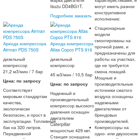
марка двигателя
характеристиками, и
Isuzu DD4BG1T.
могут иметь разное
конструктивное
Подробнее
заказать
исполнение:
Стационарные
модели
смонтированы на
Аренда компрессора
Аренда компрессора
прочной раме, и
Airman PDS 750S
Atlas Copco PTS 916
предназначены для
дизельный
дизельный
работы на участках,
компрессор
компрессор
где не требуется
21,2 м3/мин / 7 бар
смена локаций.
45 м3/мин / 10,5 бар
Мощные и
Цена: по запросу
Цена: по запросу
производительные
Соответствует
источники сжатого
Надежный и
мировым стандартам
воздуха оснащены
производительный
качества,
надежными
компрессор высокого
экологически
двигателями от
давления оснащен
безопасен, и прост в
брендовых
двигателем
эксплуатации. Топливный
производителей.
Caterpillar
бак на 320 литров.
Компрессоры на
мощностью 429 квт.
Передвижной
одно- или двухосном
Станция оснащена