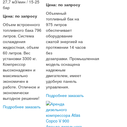
27,7 м3/мин / 15-25
Цена: по запросу
бар
Объемный
Цена: по запросу
топливный бак на
Объем встроенного
975 литров
топливного бака 796
обеспечивает
литров. Система
оборудование
охлаждения
сжатой энергией на
жидкостная, объем
протяжении 14 часов
60 литров. Вес
без
установки 3300 кг.
дозаправки. Промышленная
Компрессор
модель оснащена
высоконадежен и
надежным
максимально
двигателем, имеет
экономичен в
удобную панель
работе. Отличное и
управления.
экономически
Подробнее
заказать
выгодное решение!
Подробнее
заказать
Аренда дизельного