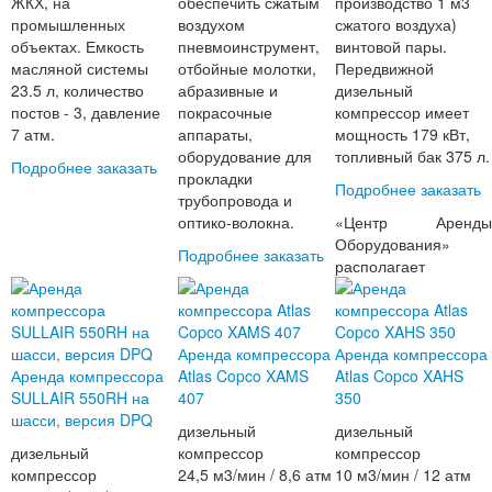
ЖКХ, на
обеспечить сжатым
производство 1 м3
промышленных
воздухом
сжатого воздуха)
объектах. Емкость
пневмоинструмент,
винтовой пары.
масляной системы
отбойные молотки,
Передвижной
23.5 л, количество
абразивные и
дизельный
постов - 3, давление
покрасочные
компрессор имеет
7 атм.
аппараты,
мощность 179 кВт,
оборудование для
топливный бак 375 л.
Подробнее
заказать
прокладки
Подробнее
заказать
трубопровода и
оптико-волокна.
«Центр Аренды
Оборудования»
Подробнее
заказать
располагает
Аренда компрессора
Аренда компрессора
Аренда компрессора
Atlas Copco XAMS
Atlas Copco XAHS
SULLAIR 550RH на
407
350
шасси, версия DPQ
дизельный
дизельный
дизельный
компрессор
компрессор
компрессор
24,5 м3/мин / 8,6 атм
10 м3/мин / 12 атм