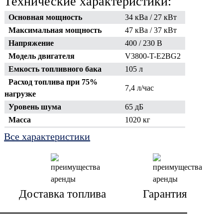
Технические характеристики:
Основная мощность
34 кВа / 27 кВт
Максимальная мощность
47 кВа / 37 кВт
Напряжение
400 / 230 В
Модель двигателя
V3800-T-E2BG2
Емкость топливного бака
105 л
Расход топлива при 75%
7,4 л/час
нагрузке
Уровень шума
65 дБ
Масса
1020 кг
1768x868x1155
Все характеристики
Габаритные размеры (ДхШхВ)
мм
Доставка топлива
Гарантия