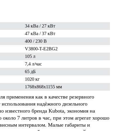
ельное
ОАО "Белсталь" горно
ООО "Кроно
 - 5"
металлургический комбинат
Башкортост
34 кВа / 27 кВт
47 кВа / 37 кВт
400 / 230 В
V3800-T-E2BG2
105 л
7,4 л/час
65 дБ
1020 кг
1768x868x1155
мм
я применения как в качестве резервного
ёт использования надёжного дизельного
о известного бренда Kubota, экономия на
о около 7 литров в час, при этом агрегат хорошо
висным интервалом. Малые габариты и