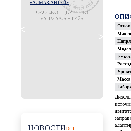
ОАО «КОНЦЕРН ПВО
ОПИ
«АЛМАЗ-АНТЕЙ»
филиал ООО
Шахтбау Гмб
Основ
рудника 
Макси
Напря
Модель
Емкост
Расход
Урове
Масса
Габари
оношпан
остан"
Дизель
источн
двигат
заправ
адапти
НОВОСТИ
ВСЕ