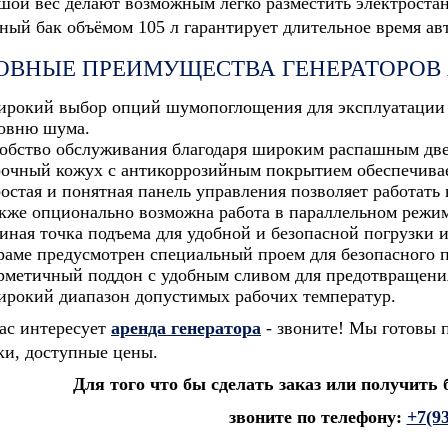
шой вес делают возможным легко разместить электростан
ный бак объёмом 105 л гарантирует длительное время а
ОВНЫЕ ПРЕИМУЩЕСТВА ГЕНЕРАТОРОВ A
рокий выбор опций шумопоглощения для эксплуатации н
овню шума.
обство обслуживания благодаря широким распашным дв
очный кожух с антикоррозийным покрытием обеспечива
остая и понятная панель управления позволяет работать
кже опционально возможна работа в параллельном режим
иная точка подъема для удобной и безопасной погрузки 
раме предусмотрен специальный проем для безопасного 
рметичный поддон с удобным сливом для предотвращения
рокий диапазон допустимых рабочих температур.
ас интересует
аренда генератора
- звоните! Мы готовы 
ки, доступные цены.
Для того что бы сделать заказ или получить
звоните по телефону:
+7(9