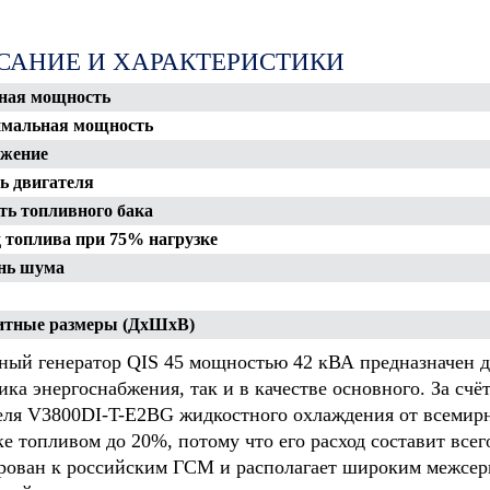
ООО
ООО "Строит
САНИЕ И ХАРАКТЕРИСТИКИ
"Нефтегазстройинвест"
управление
 "Тиссен
х" Южного
ная мощность
СКРУ-2
мальная мощность
жение
 двигателя
ь топливного бака
 топлива при 75% нагрузке
нь шума
тные размеры (ДхШхВ)
ный генератор QIS 45 мощностью 42 кВА предназначен дл
ика энергоснабжения, так и в качестве основного. За сч
еля V3800DI-T-E2BG жидкостного охлаждения от всемирн
ке топливом до 20%, потому что его расход составит всег
рован к российским ГСМ и располагает широким межсер