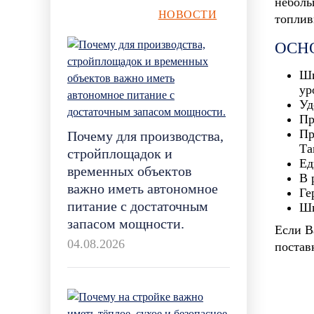
неболь
НОВОСТИ
топлив
ОСН
Ши
ур
Уд
Пр
Пр
Почему для производства,
Та
стройплощадок и
Ед
временных объектов
В 
важно иметь автономное
Ге
питание с достаточным
Ши
запасом мощности.
Если В
04.08.2026
постав