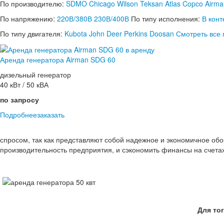
По производителю:
SDMO
Chicago
Wilson
Teksan
Atlas Copco
Airma
По напряжению:
220В/380В
230В/400В
По типу исполнения:
В кон
По типу двигателя:
Kubota
John Deer
Perkins
Doosan
Смотреть все
Аренда генератора Airman SDG 60
дизельный генератор
40 кВт / 50 кВА
по запросу
Подробнее
заказать
спросом, так как представляют собой надежное и экономичное обо
производительность предприятия, и сэкономить финансы на счетах
Для то