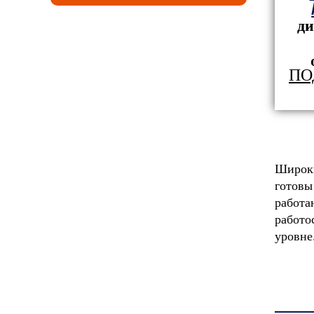
ди
ПО
Широки
готовы
работа
работо
уровне