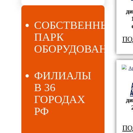
ди
СОБСТВЕННЫЙ
ПАРК
ПО
ОБОРУДОВАНИЯ
ФИЛИАЛЫ
В 36
A
ГОРОДАХ
ди
РФ
ПО