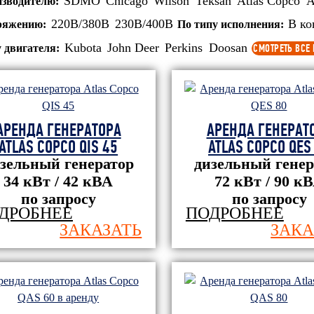
SDMO
Chicago
Wilson
Teksan
Atlas Copco
A
изводителю:
220В/380В
230В/400В
В ко
ряжению:
По типу исполнения:
Kubota
John Deer
Perkins
Doosan
СМОТРЕТЬ ВСЕ
у двигателя:
АРЕНДА ГЕНЕРАТОРА
АРЕНДА ГЕНЕРАТ
ATLAS COPCO QIS 45
ATLAS COPCO QES
зельный генератор
дизельный генер
34 кВт / 42 кВА
72 кВт / 90 к
по запросу
по запросу
ДРОБНЕЕ
ПОДРОБНЕЕ
ЗАКАЗАТЬ
ЗАКА
ООО
ООО "Строит
"Нефтегазстройинвест"
управление
 "Тиссен
х" Южного