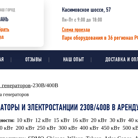
Касимовское шоссе, 57
АШ ГОРОД
ЗАНЬ
Пн-Пт с 9:00 до 18:00
брать
Схема проезда
од
Парк оборудования в 36 регионах Р
АЯ
ОТЗЫВЫ
НАШ ОПЫТ
ДОСТАВКА И ОП
 генераторов
-230В/400В
АТОРЫ И ЭЛЕКТРОСТАНЦИИ 230В/400В В АРЕНД
10 кВт
12 кВт
15 кВт
16 кВт
20 кВт
30 кВт
40 
ности:
0 кВт
200 кВт
250 кВт
300 кВт
400 кВт
450 кВт
500 к