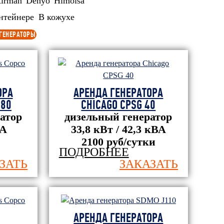
irman
Denyo
Himoisa
нтейнере
В кожухе
 ГЕНЕРАТОРЫ
ОРА
АРЕНДА ГЕНЕРАТОРА
 80
CHICAGO CPSG 40
атор
дизельный генератор
ВА
33,8 кВт / 42,3 кВА
2100 руб/сутки
ПОДРОБНЕЕ
ЗАТЬ
ЗАКАЗАТЬ
ельное
ОАО "Белсталь" горно
ООО "Кроно
 - 5"
металлургический комбинат
Башкортост
АРЕНДА ГЕНЕРАТОРА