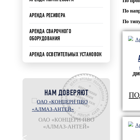
По про
По нап
АРЕНДА РЕСИВЕРА
По тип
АРЕНДА СВАРОЧНОГО
ОБОРУДОВАНИЯ
АРЕНДА ОСВЕТИТЕЛЬНЫХ УСТАНОВОК
ди
НАМ ДОВЕРЯЮТ
ПО
оношпан
ОАО «КОНЦЕРН ПВО
остан"
«АЛМАЗ-АНТЕЙ»
филиал ООО
Шахтбау Гмб